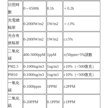
日照時
0～6500h
0.1h
＜0.2h
數
光電總
0-2000W/m2
1W/m2
＜±3%
輻射
光合有
0-2000W/m2
1W/m2
≤±5%
效輻射
二氧化
400-5000ppM
1ppM
±(50ppm+5%讀數
碳
PM2.5
0-1000ug/m3
1ug/m3
±10%（<500微克）
PM10
0-1000ug/m3
1ug/m3
±10%（<500微克）
一氧化
0-1000ppm
1PPM
±2PPM
碳
二氧化
0-20PPM
0.1PPM
±1PPM
硫