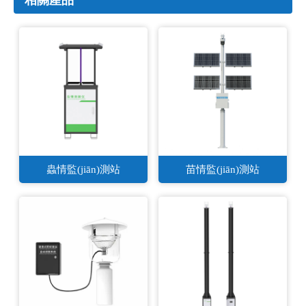
相關產品
蟲情監(jiān)測站
苗情監(jiān)測站