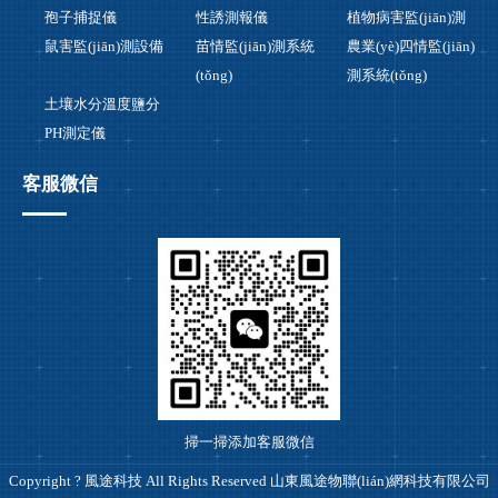
孢子捕捉儀
性誘測報儀
植物病害監(jiān)測
鼠害監(jiān)測設備
苗情監(jiān)測系統
農業(yè)四情監(jiān)
(tǒng)
測系統(tǒng)
土壤水分溫度鹽分
PH測定儀
客服微信
掃一掃添加客服微信
Copyright ? 風途科技 All Rights Reserved 山東風途物聯(lián)網科技有限公司