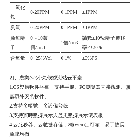
二氧化
0-20PPM
0.1PPM
±1PPM
氮
臭氧
0-20PPM
0.1PPM
±1PPM
負氧離
0～10萬
讀數±10%;離子遷移
1個/cm3
子
個/cm3
率≤±20%
含氧量
0~25%Vol
0.1%
±3%FS
四、農業(yè)小氣候觀測站云平臺
1.CS架構軟件平臺，支持手機、PC瀏覽器直接觀測、無
需額外安裝軟件。
2.支持多帳號、多設備登錄
3.支持實時數據展示與歷史數據展示儀表板
4.云服務器、云數據存儲，穩(wěn)定可靠，易于擴展，
負載均衡。